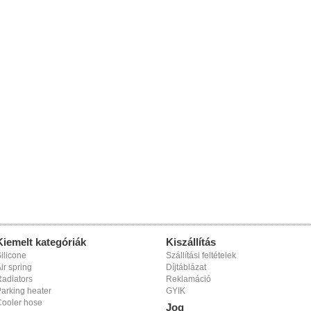
Kiemelt kategóriák
Kiszállítás
ilicone
Szállítási feltételek
ir spring
Díjtáblázat
adiators
Reklamáció
arking heater
GYIK
Cooler hose
Jog