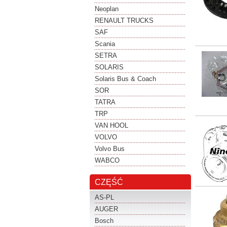
Neoplan
RENAULT TRUCKS
SAF
Scania
SETRA
SOLARIS
Solaris Bus & Coach
SOR
TATRA
TRP
VAN HOOL
VOLVO
Volvo Bus
WABCO
CZĘŚĆ
AS-PL
AUGER
Bosch