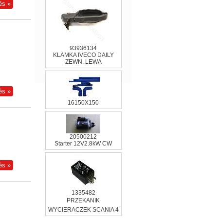
93936134
KLAMKA IVECO DAILY
ZEWN. LEWA
16150X150
20500212
Starter 12V2.8kW CW
1335482
PRZEKANIK
WYCIERACZEK SCANIA 4