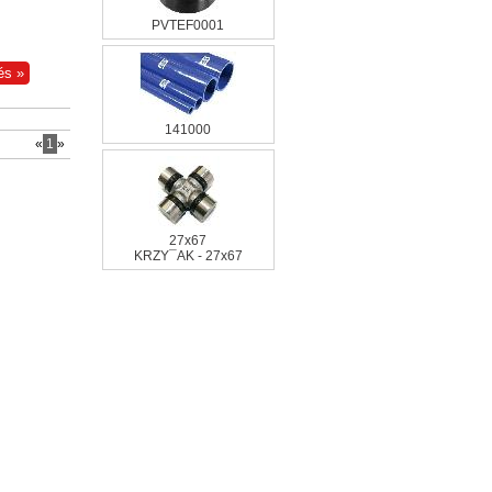
PVTEF0001
141000
«
1
»
27x67
KRZY¯AK - 27x67