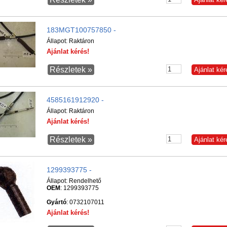
183MGT100757850 -
Állapot:
Raktáron
Ajánlat kérés!
Részletek »
4585161912920 -
Állapot:
Raktáron
Ajánlat kérés!
Részletek »
1299393775 -
Állapot:
Rendelhető
OEM
: 1299393775
Gyártó
: 0732107011
Ajánlat kérés!