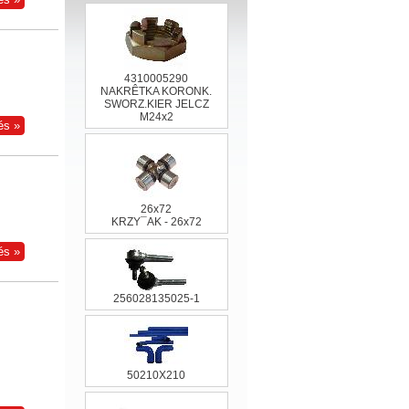
4310005290
NAKRÊTKA KORONK.
SWORZ.KIER JELCZ
M24x2
26x72
KRZY¯AK - 26x72
256028135025-1
50210X210