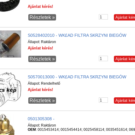
Ajánlat kérés!
Részletek »
S0528402010 - WK£AD FILTRA SKRZYNI BIEGÓW
Állapot:
Raktáron
Ajánlat kérés!
Részletek »
S0570013000 - WK£AD FILTRA SKRZYNI BIEGÓW
Állapot:
Rendelhető
Ajánlat kérés!
Részletek »
0501305308 -
Állapot:
Raktáron
OEM
: 0015453414; 0015454414; 0025458114; 0035451614; 069