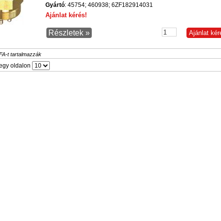
Gyártó
: 45754; 460938; 6ZF182914031
Ajánlat kérés!
Részletek »
FA-t tartalmazzák
egy oldalon