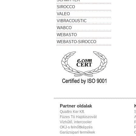
SIROCCO
VALEO
VIBRACOUSTIC
WABCO
WEBASTO
WEBASTO-SIROCCO
Partner oldalak
Quattro Ker Kft.
S
Füzes Tó Hajdúszovát
A
Vízhűtő, intercooler
R
OKJ-s felnőttképzés
P
Garázsipari termékek