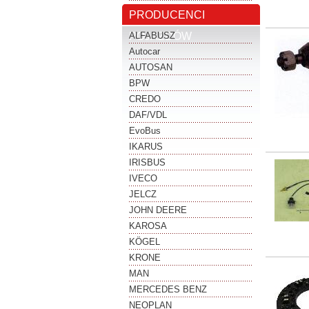
PRODUCENCI
POJAZDÓW
ALFABUSZ
Autocar
AUTOSAN
BPW
CREDO
DAF/VDL
EvoBus
IKARUS
IRISBUS
IVECO
JELCZ
JOHN DEERE
KAROSA
KÖGEL
KRONE
MAN
MERCEDES BENZ
NEOPLAN