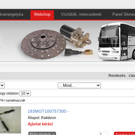
koenergetyka
Webshop
Vízhűtők, intercoolerek
Panel Słone
X
Rendezés:
egy oldalon
FA-t tartalmazzák
183MGT100757300 -
Állapot:
Raktáron
Ajánlat kérés!
Részletek »