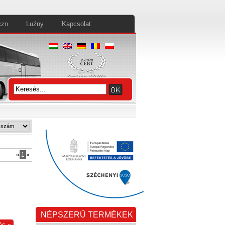
czn
Luźny
Kapcsolat
«
1
»
NÉPSZERŰ TERMÉKEK