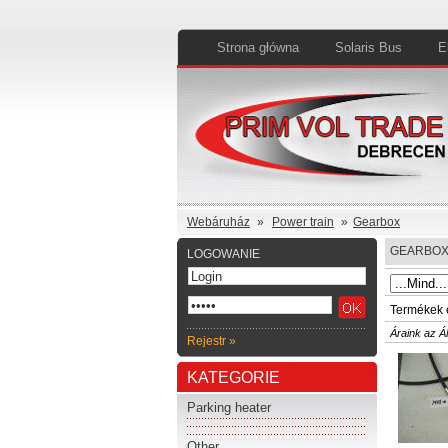
Strona główna
Solaris Bus
E
Webáruház
»
Power train
»
Gearbox
GEARBO
LOGOWANIE
Termékek 
Áraink az Á
Rejestr »
KATEGORIE
Parking heater
Other