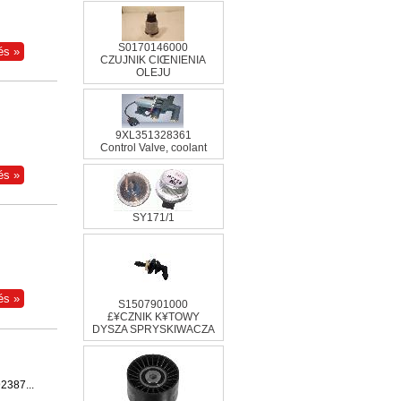
S0170146000
CZUJNIK CIŒNIENIA
OLEJU
9XL351328361
Control Valve, coolant
SY171/1
S1507901000
£¥CZNIK K¥TOWY
DYSZA SPRYSKIWACZA
2387...