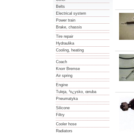
Belts
Electrical system
Power train
Brake, chassis
Tire repair
Hydraulika
Cooling, heating
Coach
Knorr Bremse
Air spring
Engine
Tuleja, ³o¿ysko, œruba
Pneumatyka
Silicone
Filtry
Cooler hose
Radiators