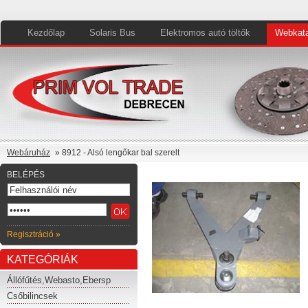
Kezdőlap
Solaris Bus
Elektromos autó töltők
Webkata
Webáruház
» 8912 - Alsó lengőkar bal szerelt
BELÉPÉS
Regisztráció »
KATEGÓRIÁK
Állófűtés,Webasto,Ebersp
Csőbilincsek