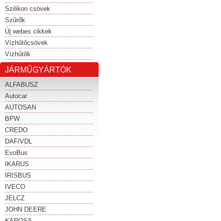
Szilikon csövek
Szűrők
Új webes cikkek
Vízhűtőcsövek
Vízhűtők
JÁRMŰGYÁRTÓK
ALFABUSZ
Autocar
AUTOSAN
BPW
CREDO
DAF/VDL
EvoBus
IKARUS
IRISBUS
IVECO
JELCZ
JOHN DEERE
KAROSA