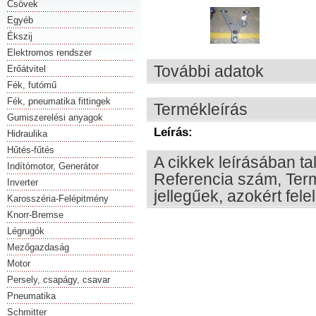
Csövek
Egyéb
Ékszij
Elektromos rendszer
További adatok
Erőátvitel
Fék, futómű
Fék, pneumatika fittingek
Termékleírás
Gumiszerelési anyagok
Leírás:
Hidraulika
Hűtés-fűtés
A cikkek leírásában ta
Indítómotor, Generátor
Referencia szám, Term
Inverter
jellegűek, azokért fel
Karosszéria-Felépitmény
Knorr-Bremse
Légrugók
Mezőgazdaság
Motor
Persely, csapágy, csavar
Pneumatika
Schmitter