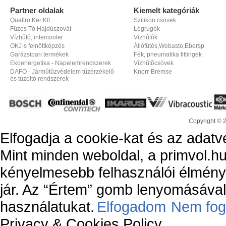
Partner oldalak
Kiemelt kategóriák
Quattro Ker Kft.
Szilikon csövek
Füzes Tó Hajdúszovát
Légrugók
Vízhűtő, intercooler
Vízhûtõk
OKJ-s felnőttképzés
Állófûtés,Webasto,Ebersp
Garázsipari termékek
Fék, pneumatika fittingek
Ekoenergetika - Napelemrendszerek
Vízhûtõcsövek
DAFO - Járműtűzvédelem tűzérzékelő
Knorr-Bremse
és tűzoltó rendszerek
Copyright © 
Elfogadja a cookie-kat és az adatv
Mint minden weboldal, a primvol.hu
kényelmesebb felhasználói élmény
jár. Az “Értem” gomb lenyomásával 
használatukat.
Elfogadom
Nem fog
Privacy & Cookies Policy