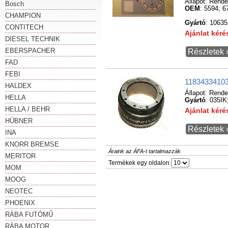
Állapot:
Rende
Bosch
OEM
: 5594; 6
CHAMPION
Gyártó
: 1063
CONTITECH
Ajánlat kér
DIESEL TECHNIK
EBERSPACHER
Részletek 
FAD
FEBI
1183433410
HALDEX
Állapot:
Rende
HELLA
Gyártó
: 035I
HELLA / BEHR
Ajánlat kér
HÜBNER
Részletek 
INA
KNORR BREMSE
Áraink az ÁFA-t tartalmazzák
MERITOR
Termékek egy oldalon
MOM
MOOG
NEOTEC
PHOENIX
RÁBA FUTÓMŰ
RÁBA MOTOR