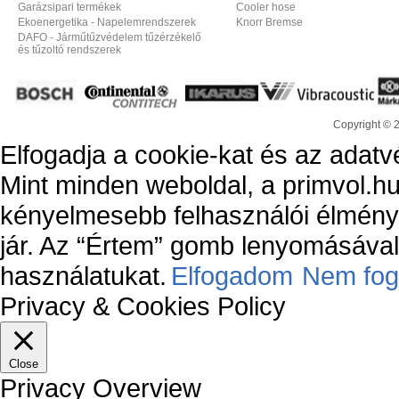
Garázsipari termékek
Cooler hose
Ekoenergetika - Napelemrendszerek
Knorr Bremse
DAFO - Járműtűzvédelem tűzérzékelő
és tűzoltó rendszerek
Copyright © 
Elfogadja a cookie-kat és az adatv
Mint minden weboldal, a primvol.hu
kényelmesebb felhasználói élmény
jár. Az “Értem” gomb lenyomásával 
használatukat.
Elfogadom
Nem fog
Privacy & Cookies Policy
Close
Privacy Overview