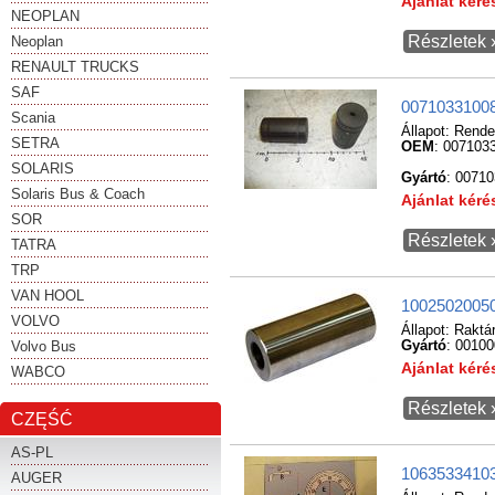
Ajánlat kér
NEOPLAN
Részletek 
Neoplan
RENAULT TRUCKS
SAF
00710331008
Scania
Állapot:
Rende
SETRA
OEM
: 007103
SOLARIS
Gyártó
: 0071
Solaris Bus & Coach
Ajánlat kér
SOR
Részletek 
TATRA
TRP
VAN HOOL
10025020050
VOLVO
Állapot:
Raktá
Volvo Bus
Gyártó
: 0010
Ajánlat kér
WABCO
Részletek 
CZĘŚĆ
AS-PL
10635334103
AUGER