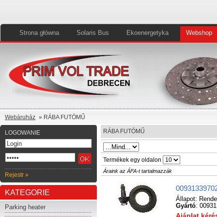
Strona główna
Solaris Bus
Ekoenergetyka
Webshop
Webáruház
» RÁBA FUTÓMŰ
RÁBA FUTÓMŰ
LOGOWANIE
Termékek egy oldalon
Áraink az ÁFA-t tartalmazzák
Rejestr »
00931339702
KATEGORIE
Állapot:
Rende
Gyártó
: 0093
Parking heater
Ajánlat kér