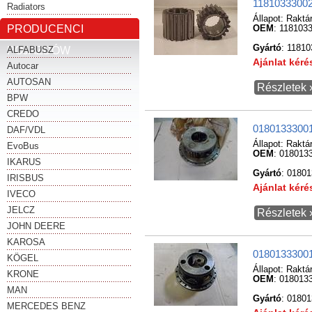
11810333002
Radiators
Állapot:
Raktá
PRODUCENCI
OEM
: 118103
Gyártó
: 1181
POJAZDÓW
ALFABUSZ
Ajánlat kér
Autocar
AUTOSAN
Részletek 
BPW
CREDO
01801333001
DAF/VDL
Állapot:
Raktá
EvoBus
OEM
: 018013
IKARUS
Gyártó
: 0180
IRISBUS
Ajánlat kér
IVECO
JELCZ
Részletek 
JOHN DEERE
KAROSA
01801333001
KÖGEL
Állapot:
Raktá
KRONE
OEM
: 018013
MAN
Gyártó
: 0180
MERCEDES BENZ