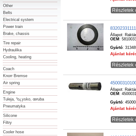
Other
Részletek 
Belts
Electrical system
Power train
83202331111
Brake, chassis
Állapot:
Raktá
OEM
: 581003
Tire repair
Gyártó
: 31348
Hydraulika
Ajánlat kér
Cooling, heating
Részletek 
Coach
Knorr Bremse
Air spring
45000310100
Állapot:
Raktá
Engine
OEM
: 450003
Tuleja, ³o¿ysko, œruba
Gyártó
: 4500
Pneumatyka
Ajánlat kér
Silicone
Részletek 
Filtry
Cooler hose