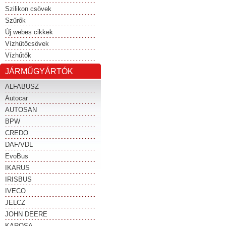
Szilikon csövek
Szűrők
Új webes cikkek
Vízhűtőcsövek
Vízhűtők
JÁRMŰGYÁRTÓK
ALFABUSZ
Autocar
AUTOSAN
BPW
CREDO
DAF/VDL
EvoBus
IKARUS
IRISBUS
IVECO
JELCZ
JOHN DEERE
KAROSA