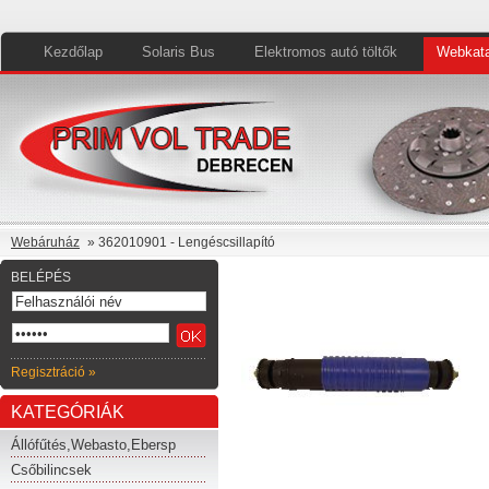
Kezdőlap
Solaris Bus
Elektromos autó töltők
Webkata
Webáruház
» 362010901 - Lengéscsillapító
BELÉPÉS
Regisztráció »
KATEGÓRIÁK
Állófűtés,Webasto,Ebersp
Csőbilincsek