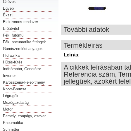
Csövek
Egyéb
Ékszij
Elektromos rendszer
További adatok
Erőátvitel
Fék, futómű
Fék, pneumatika fittingek
Termékleírás
Gumiszerelési anyagok
Leírás:
Hidraulika
Hűtés-fűtés
A cikkek leírásában ta
Indítómotor, Generátor
Referencia szám, Term
Inverter
jellegűek, azokért fel
Karosszéria-Felépitmény
Knorr-Bremse
Légrugók
Mezőgazdaság
Motor
Persely, csapágy, csavar
Pneumatika
Schmitter