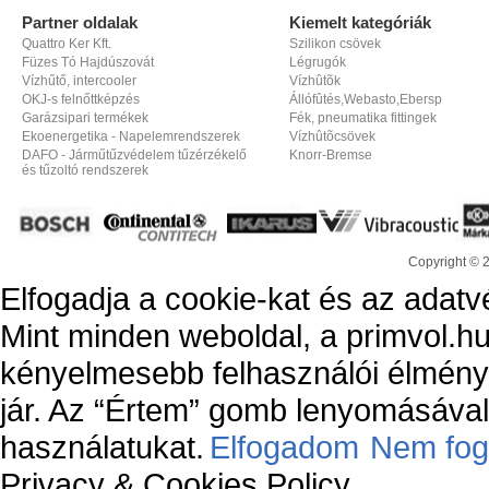
Partner oldalak
Kiemelt kategóriák
Quattro Ker Kft.
Szilikon csövek
Füzes Tó Hajdúszovát
Légrugók
Vízhűtő, intercooler
Vízhûtõk
OKJ-s felnőttképzés
Állófûtés,Webasto,Ebersp
Garázsipari termékek
Fék, pneumatika fittingek
Ekoenergetika - Napelemrendszerek
Vízhûtõcsövek
DAFO - Járműtűzvédelem tűzérzékelő
Knorr-Bremse
és tűzoltó rendszerek
Copyright © 
Elfogadja a cookie-kat és az adatv
Mint minden weboldal, a primvol.hu
kényelmesebb felhasználói élmény
jár. Az “Értem” gomb lenyomásával 
használatukat.
Elfogadom
Nem fog
Privacy & Cookies Policy