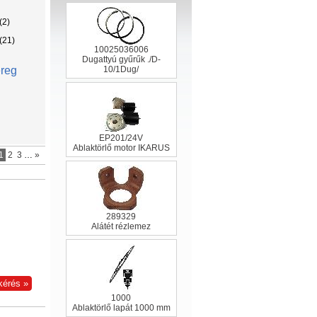
(2)
(21)
10025036006
Dugattyú gyűrűk ./D-
ereg
10/1Dug/
EP201/24V
Ablaktörlő motor IKARUS
1
2
3
…
»
289329
Alátét rézlemez
1000
Ablaktörlő lapát 1000 mm