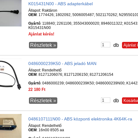
K015431N00 - ABS adapterkábel
Állapot:
Raktáron
OEM
: 1774426; 1802092; 5006005487; 5021170262; N2955010
Gyártó
: 118840; 2261106; 355043000020; 8946011322; K01543
K015431N00
Ajánlat kérés!
Részletek »
db
0486000239K50 - ABS jeladó MAN
Állapot:
Rendelhető
OEM
: 81271206076; 81271206150; 81271206154
Gyártó
: 0486000239; 0486000239K50; 0486000239N00; K144
22 180 Ft
Részletek »
db
0486107111N00 - ABS központi elektronika 4K64K-ra
Állapot:
Rendelhető
OEM
: 16n00 8505 aa