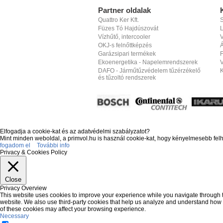
Partner oldalak
Quattro Ker Kft.
S
Füzes Tó Hajdúszovát
Vízhűtő, intercooler
V
OKJ-s felnőttképzés
Á
Garázsipari termékek
F
Ekoenergetika - Napelemrendszerek
DAFO - Járműtűzvédelem tűzérzékelő
és tűzoltó rendszerek
Elfogadja a cookie-kat és az adatvédelmi szabályzatot?
Mint minden weboldal, a primvol.hu is használ cookie-kat, hogy kényelmesebb fel
fogadom el
További info
Privacy & Cookies Policy
Close
Privacy Overview
This website uses cookies to improve your experience while you navigate through the
website. We also use third-party cookies that help us analyze and understand how y
of these cookies may affect your browsing experience.
Necessary