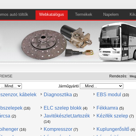
omos autó töltők
Webkatalógus
Termékek
Napelem
Kik
REMSE
Rendezés:
Járműgyártó
szenzor, kábelek
Diagnosztika
EBS modul
(2)
(10)
bszelepek
ELC szelep blokk
Fékkamra
(16)
(4)
(5)
árcsa
Javitókészlet,tartozék
Kézifék szelep
(2)
(7)
(14)
ihenger
Kompresszor
Kuplungerősítő
(16)
(7)
(4)