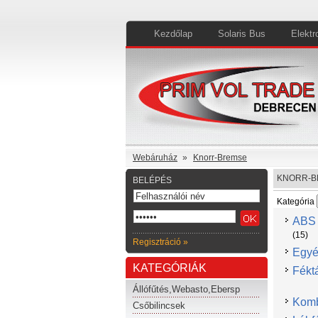
Kezdőlap
Solaris Bus
Elektr
Webáruház
»
Knorr-Bremse
KNORR-B
BELÉPÉS
Kategória
ABS 
(15)
Regisztráció »
Egyé
KATEGÓRIÁK
Fékt
Állófűtés,Webasto,Ebersp
Komb
Csőbilincsek