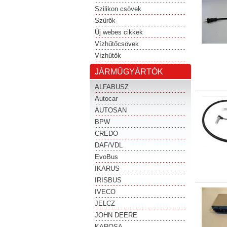
Szilikon csövek
Szűrők
Új webes cikkek
Vízhűtőcsövek
Vízhűtők
JÁRMŰGYÁRTÓK
ALFABUSZ
Autocar
AUTOSAN
BPW
CREDO
DAF/VDL
EvoBus
IKARUS
IRISBUS
IVECO
JELCZ
JOHN DEERE
KAROSA