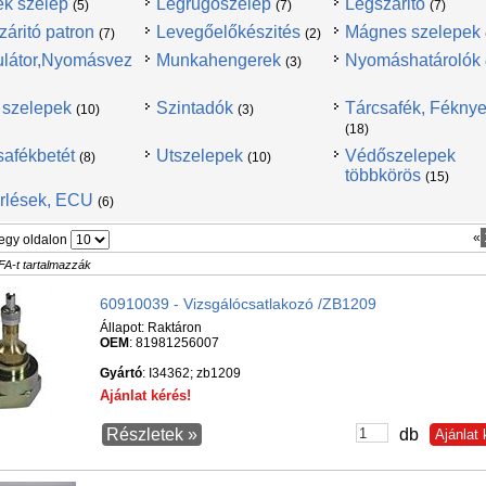
ék szelep
Légrugószelep
Légszáritó
(5)
(7)
(7)
záritó patron
Levegőelőkészités
Mágnes szelepek
(7)
(2)
látor,Nyomásvez
Munkahengerek
Nyomáshatárolók
(3)
 szelepek
Szintadók
Tárcsafék, Fékny
(10)
(3)
(18)
safékbetét
Utszelepek
Védőszelepek
(8)
(10)
többkörös
(15)
rlések, ECU
(6)
«
egy oldalon
FA-t tartalmazzák
60910039 - Vizsgálócsatlakozó /ZB1209
Állapot:
Raktáron
OEM
: 81981256007
Gyártó
: I34362; zb1209
Ajánlat kérés!
Részletek »
db