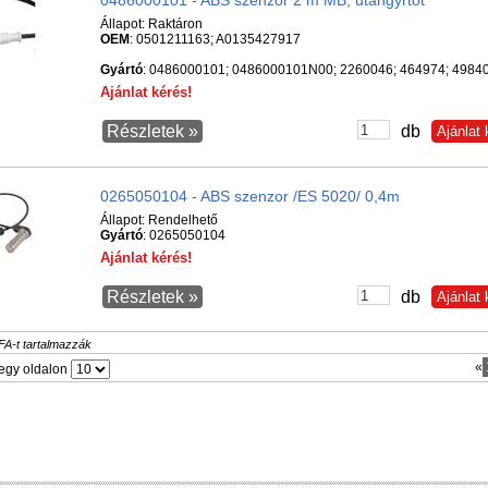
0486000101 - ABS szenzor 2 m MB, utángyrtot
Állapot:
Raktáron
OEM
: 0501211163; A0135427917
Gyártó
: 0486000101; 0486000101N00; 2260046; 464974; 4984
Ajánlat kérés!
Részletek »
db
0265050104 - ABS szenzor /ES 5020/ 0,4m
Állapot:
Rendelhető
Gyártó
: 0265050104
Ajánlat kérés!
Részletek »
db
FA-t tartalmazzák
«
egy oldalon