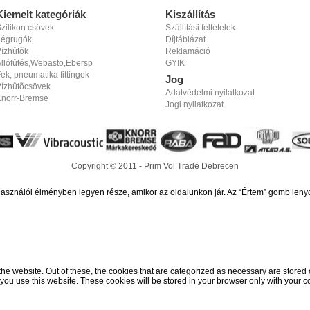
Kiemelt kategóriák
Kiszállítás
zilikon csövek
Szállítási feltételek
Légrugók
Díjtáblázat
ízhûtõk
Reklamáció
llófûtés,Webasto,Ebersp
GYIK
ék, pneumatika fittingek
Jog
Vízhûtõcsövek
Adatvédelmi nyilatkozat
Knorr-Bremse
Jogi nyilatkozat
Copyright © 2011 - Prim Vol Trade Debrecen
használói élményben legyen része, amikor az oldalunkon jár. Az “Értem” gomb leny
 website. Out of these, the cookies that are categorized as necessary are stored on
ou use this website. These cookies will be stored in your browser only with your co