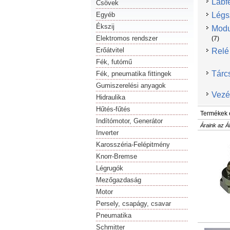
Lábf
Csövek
Egyéb
Légs
Ékszij
Modu
Elektromos rendszer
(7)
Erőátvitel
Relé
Fék, futómű
Tárc
Fék, pneumatika fittingek
Gumiszerelési anyagok
Vezé
Hidraulika
Hűtés-fűtés
Termékek 
Indítómotor, Generátor
Áraink az Á
Inverter
Karosszéria-Felépitmény
Knorr-Bremse
Légrugók
Mezőgazdaság
Motor
Persely, csapágy, csavar
Pneumatika
Schmitter