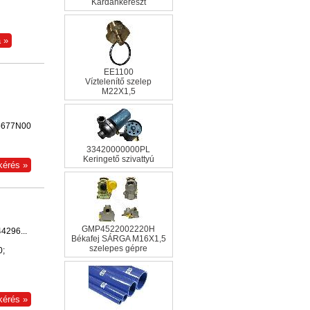
Kardánkereszt
EE1100
Víztelenítő szelep
M22X1,5
15677N00
33420000000PL
Keringető szivattyú
GMP4522002220H
4296...
Békafej SÁRGA M16X1,5
szelepes gépre
0;