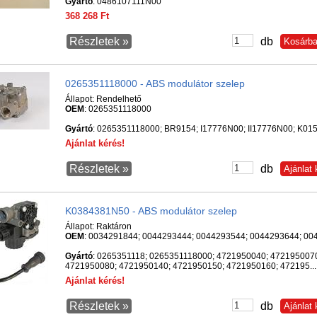
Gyártó
: 0486107111N00
368 268 Ft
Részletek »
db
0265351118000 - ABS modulátor szelep
Állapot:
Rendelhető
OEM
: 0265351118000
Gyártó
: 0265351118000; BR9154; I17776N00; II17776N00; K0
Ajánlat kérés!
Részletek »
db
K0384381N50 - ABS modulátor szelep
Állapot:
Raktáron
OEM
: 0034291844; 0044293444; 0044293544; 0044293644; 004
Gyártó
: 0265351118; 0265351118000; 4721950040; 472195007
4721950080; 4721950140; 4721950150; 4721950160; 472195...
Ajánlat kérés!
Részletek »
db