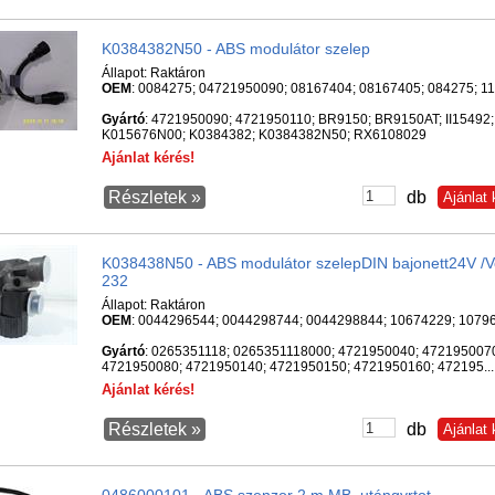
K0384382N50 - ABS modulátor szelep
Állapot:
Raktáron
OEM
: 0084275; 04721950090; 08167404; 08167405; 084275; 11
Gyártó
: 4721950090; 4721950110; BR9150; BR9150AT; II15492
K015676N00; K0384382; K0384382N50; RX6108029
Ajánlat kérés!
Részletek »
db
K038438N50 - ABS modulátor szelepDIN bajonett24V /
232
Állapot:
Raktáron
OEM
: 0044296544; 0044298744; 0044298844; 10674229; 107966
Gyártó
: 0265351118; 0265351118000; 4721950040; 472195007
4721950080; 4721950140; 4721950150; 4721950160; 472195...
Ajánlat kérés!
Részletek »
db