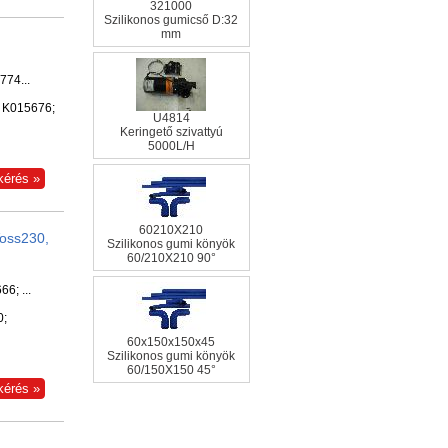
321000
Szilikonos gumicső D:32
mm
774...
; K015676;
U4814
Keringető szivattyú
5000L/H
60210X210
Voss230,
Szilikonos gumi könyök
60/210X210 90°
6; ...
0;
60x150x150x45
Szilikonos gumi könyök
60/150X150 45°