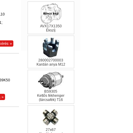
110
1;
AVX17X1350
Ékszíj
280002700003
Kardán anya M12
239K50
BS9305
Kettős fékhenger
(tárcsafék) T16
27x67