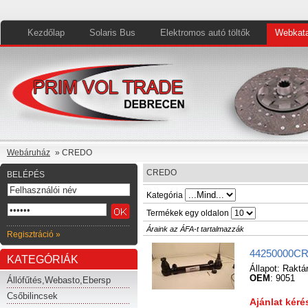
Kezdőlap
Solaris Bus
Elektromos autó töltők
Webkata
Webáruház
» CREDO
CREDO
BELÉPÉS
Kategória
Termékek egy oldalon
Áraink az ÁFA-t tartalmazzák
Regisztráció »
44250000CR2
KATEGÓRIÁK
Állapot:
Raktá
OEM
: 9051
Állófűtés,Webasto,Ebersp
Csőbilincsek
Ajánlat kér