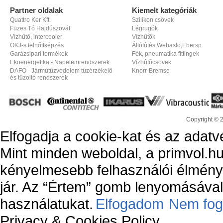
Partner oldalak
Kiemelt kategóriák
Quattro Ker Kft.
Szilikon csövek
Füzes Tó Hajdúszovát
Légrugók
Vízhűtő, intercooler
Vízhûtõk
OKJ-s felnőttképzés
Állófûtés,Webasto,Ebersp
Garázsipari termékek
Fék, pneumatika fittingek
Ekoenergetika - Napelemrendszerek
Vízhûtõcsövek
DAFO - Járműtűzvédelem tűzérzékelő
Knorr-Bremse
és tűzoltó rendszerek
Copyright © 
Elfogadja a cookie-kat és az adatv
Mint minden weboldal, a primvol.hu
kényelmesebb felhasználói élmény
jár. Az “Értem” gomb lenyomásával 
használatukat.
Elfogadom
Nem fog
Privacy & Cookies Policy