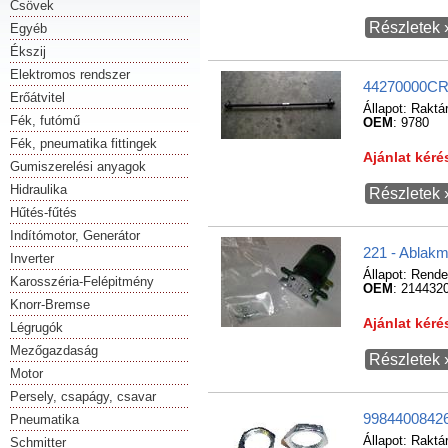
Csövek
Részletek 
Egyéb
Ékszij
Elektromos rendszer
44270000CR1
Erőátvitel
Állapot:
Raktá
Fék, futómű
OEM
: 9780
Fék, pneumatika fittingek
Ajánlat kér
Gumiszerelési anyagok
Hidraulika
Részletek 
Hűtés-fűtés
Indítómotor, Generátor
221 - Ablak
Inverter
Állapot:
Rende
Karosszéria-Felépitmény
OEM
: 214432
Knorr-Bremse
Ajánlat kér
Légrugók
Mezőgazdaság
Részletek 
Motor
Persely, csapágy, csavar
99844008426
Pneumatika
Állapot:
Raktá
Schmitter