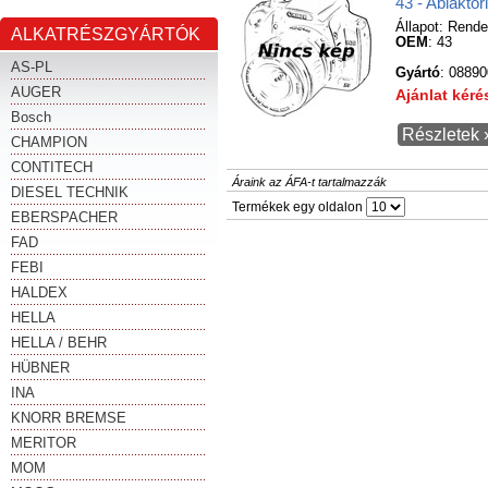
43 - Ablaktö
Állapot:
Rende
ALKATRÉSZGYÁRTÓK
OEM
: 43
AS-PL
Gyártó
: 0889
AUGER
Ajánlat kér
Bosch
Részletek 
CHAMPION
CONTITECH
Áraink az ÁFA-t tartalmazzák
DIESEL TECHNIK
Termékek egy oldalon
EBERSPACHER
FAD
FEBI
HALDEX
HELLA
HELLA / BEHR
HÜBNER
INA
KNORR BREMSE
MERITOR
MOM