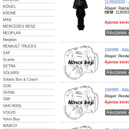
113930320 -
KÖGEL
Állapot:
Raktá
OEM
: 113930
KRONE
MAN
Ajánlat kér
MERCEDES BENZ
Részletek 
NEOPLAN
Neoplan
RENAULT TRUCKS
106998 - Abl
SAF
Állapot:
Rende
Scania
Ajánlat kér
SETRA
Részletek 
SOLARIS
Solaris Bus & Coach
SOR
106999 - Abl
TATRA
Állapot:
Rende
TRP
Ajánlat kér
VAN HOOL
Részletek 
VOLVO
Volvo Bus
WABCO