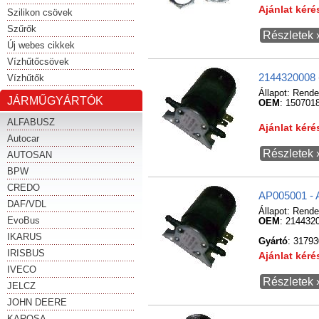
Ajánlat kér
Szilikon csövek
Szűrők
Részletek 
Új webes cikkek
Vízhűtőcsövek
2144320008 
Vízhűtők
Állapot:
Rende
JÁRMŰGYÁRTÓK
OEM
: 150701
ALFABUSZ
Ajánlat kér
Autocar
Részletek 
AUTOSAN
BPW
CREDO
AP005001 - 
DAF/VDL
Állapot:
Rende
EvoBus
OEM
: 214432
IKARUS
Gyártó
: 3179
IRISBUS
Ajánlat kér
IVECO
Részletek 
JELCZ
JOHN DEERE
KAROSA