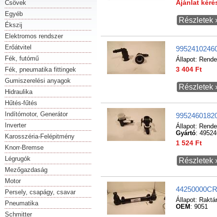
Csövek
Ajánlat kér
Egyéb
Részletek 
Ékszij
Elektromos rendszer
Erőátvitel
99524102460
Fék, futómű
Állapot:
Rende
Fék, pneumatika fittingek
3 404 Ft
Gumiszerelési anyagok
Részletek 
Hidraulika
Hűtés-fűtés
Indítómotor, Generátor
99524601820
Inverter
Állapot:
Rende
Gyártó
: 4952
Karosszéria-Felépitmény
1 524 Ft
Knorr-Bremse
Légrugók
Részletek 
Mezőgazdaság
Motor
44250000CR2
Persely, csapágy, csavar
Állapot:
Raktá
Pneumatika
OEM
: 9051
Schmitter