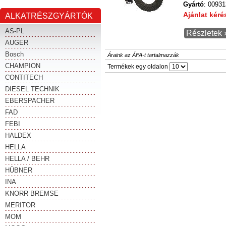
Gyártó
: 0093
Ajánlat kér
ALKATRÉSZGYÁRTÓK
AS-PL
Részletek 
AUGER
Bosch
Áraink az ÁFA-t tartalmazzák
CHAMPION
Termékek egy oldalon
CONTITECH
DIESEL TECHNIK
EBERSPACHER
FAD
FEBI
HALDEX
HELLA
HELLA / BEHR
HÜBNER
INA
KNORR BREMSE
MERITOR
MOM