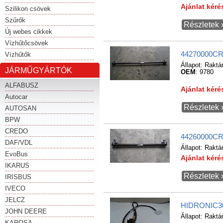
Ajánlat kér
Szilikon csövek
Szűrők
Részletek 
Új webes cikkek
Vízhűtőcsövek
44270000CR1
Vízhűtők
Állapot:
Raktá
JÁRMŰGYÁRTÓK
OEM
: 9780
ALFABUSZ
Ajánlat kér
Autocar
Részletek 
AUTOSAN
BPW
CREDO
44260000CR7
DAF/VDL
Állapot:
Raktá
EvoBus
Ajánlat kér
IKARUS
Részletek 
IRISBUS
IVECO
JELCZ
HIDRONIC30
JOHN DEERE
Állapot:
Raktá
KAROSA