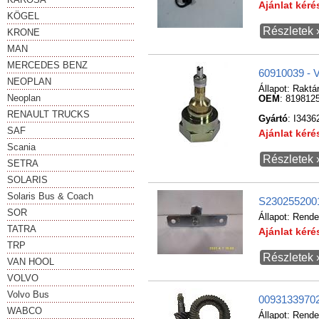
Ajánlat kér
KÖGEL
Részletek 
KRONE
MAN
MERCEDES BENZ
60910039 - 
NEOPLAN
Állapot:
Raktá
Neoplan
OEM
: 819812
RENAULT TRUCKS
Gyártó
: I3436
SAF
Ajánlat kér
Scania
Részletek 
SETRA
SOLARIS
Solaris Bus & Coach
S2302552001 
SOR
Állapot:
Rende
TATRA
Ajánlat kér
TRP
Részletek 
VAN HOOL
VOLVO
Volvo Bus
009313397020
WABCO
Állapot:
Rende