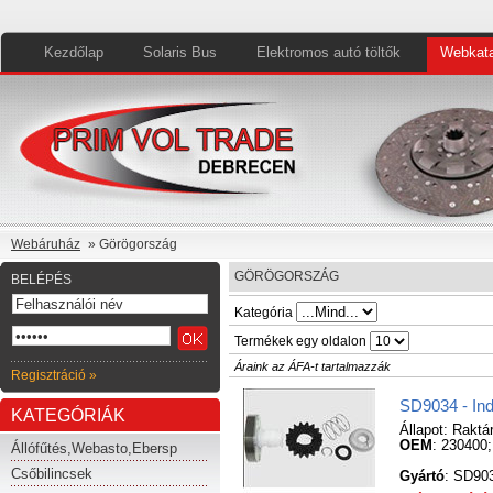
Kezdőlap
Solaris Bus
Elektromos autó töltők
Webkata
Webáruház
» Görögország
GÖRÖGORSZÁG
BELÉPÉS
Kategória
Termékek egy oldalon
Áraink az ÁFA-t tartalmazzák
Regisztráció »
SD9034 - In
KATEGÓRIÁK
Állapot:
Raktá
OEM
: 230400
Állófűtés,Webasto,Ebersp
Csőbilincsek
Gyártó
: SD90