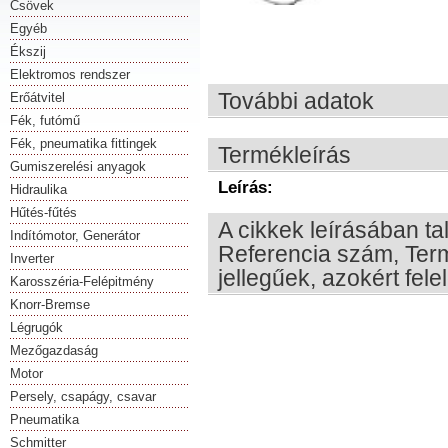
Csövek
Egyéb
Ékszij
Elektromos rendszer
További adatok
Erőátvitel
Fék, futómű
Fék, pneumatika fittingek
Termékleírás
Gumiszerelési anyagok
Leírás:
Hidraulika
Hűtés-fűtés
A cikkek leírásában ta
Indítómotor, Generátor
Referencia szám, Term
Inverter
jellegűek, azokért fel
Karosszéria-Felépitmény
Knorr-Bremse
Légrugók
Mezőgazdaság
Motor
Persely, csapágy, csavar
Pneumatika
Schmitter