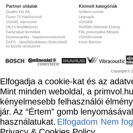
Partner oldalak
Kiemelt kategóriák
Quattro Ker Kft.
Szilikon csövek
Füzes Tó Hajdúszovát
Légrugók
Vízhűtő, intercooler
Vízhûtõk
OKJ-s felnőttképzés
Állófûtés,Webasto,Ebersp
Garázsipari termékek
Fék, pneumatika fittingek
Ekoenergetika - Napelemrendszerek
Vízhûtõcsövek
DAFO - Járműtűzvédelem tűzérzékelő
Knorr-Bremse
és tűzoltó rendszerek
Copyright © 
Elfogadja a cookie-kat és az adatv
Mint minden weboldal, a primvol.hu
kényelmesebb felhasználói élmény
jár. Az “Értem” gomb lenyomásával 
használatukat.
Elfogadom
Nem fog
Privacy & Cookies Policy