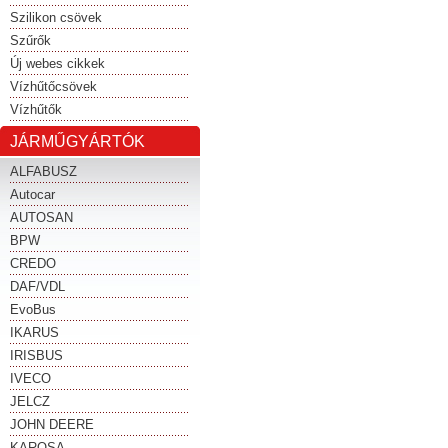
Szilikon csövek
Szűrők
Új webes cikkek
Vízhűtőcsövek
Vízhűtők
JÁRMŰGYÁRTÓK
ALFABUSZ
Autocar
AUTOSAN
BPW
CREDO
DAF/VDL
EvoBus
IKARUS
IRISBUS
IVECO
JELCZ
JOHN DEERE
KAROSA