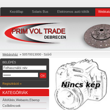
Kezdőlap
Solaris Bus
Elektromos autó töltők
Webkata
Webáruház
» S0570013000 - Szűrő
BELÉPÉS
Regisztráció »
KATEGÓRIÁK
Állófűtés,Webasto,Ebersp
Csőbilincsek