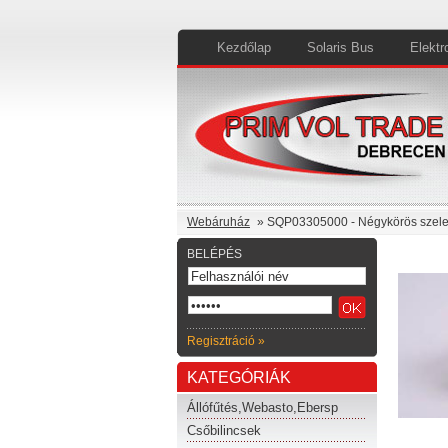
Kezdőlap
Solaris Bus
Elektr
Webáruház
» SQP03305000 - Négykörös szel
BELÉPÉS
Regisztráció »
KATEGÓRIÁK
Állófűtés,Webasto,Ebersp
Csőbilincsek