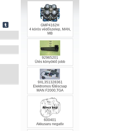
GMP4162H
4 körös védőszelep, MAN,
MB
92965201
Ülés könyöklő jobb
9XL351328361
Elektromos fűtéscsap
MAN F2000,TGA
600401
Akkusaru negatív