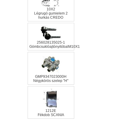
10X2
Légrugó gumielem 2
hurkás CREDO
256028135025-1
GömbcsuklóajtónyitóbalM10X1
GMP9347023000H
Négykörös szelep "H"
1212E
Fékdob SCANIA