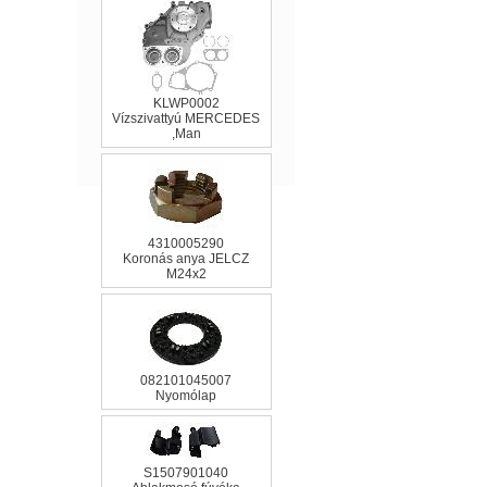
KLWP0002
Vízszivattyú MERCEDES
,Man
4310005290
Koronás anya JELCZ
M24x2
082101045007
Nyomólap
S1507901040