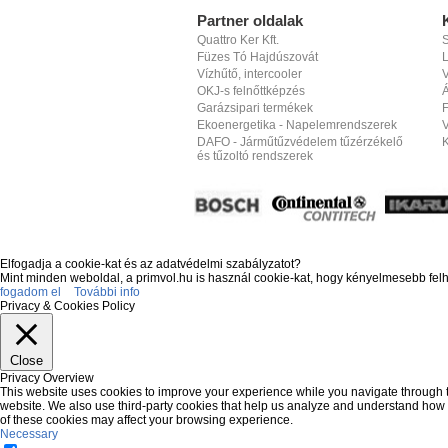
Partner oldalak
Quattro Ker Kft.
S
Füzes Tó Hajdúszovát
Vízhűtő, intercooler
V
OKJ-s felnőttképzés
Á
Garázsipari termékek
F
Ekoenergetika - Napelemrendszerek
DAFO - Járműtűzvédelem tűzérzékelő
és tűzoltó rendszerek
Elfogadja a cookie-kat és az adatvédelmi szabályzatot?
Mint minden weboldal, a primvol.hu is használ cookie-kat, hogy kényelmesebb fel
fogadom el
További info
Privacy & Cookies Policy
Close
Privacy Overview
This website uses cookies to improve your experience while you navigate through the
website. We also use third-party cookies that help us analyze and understand how y
of these cookies may affect your browsing experience.
Necessary