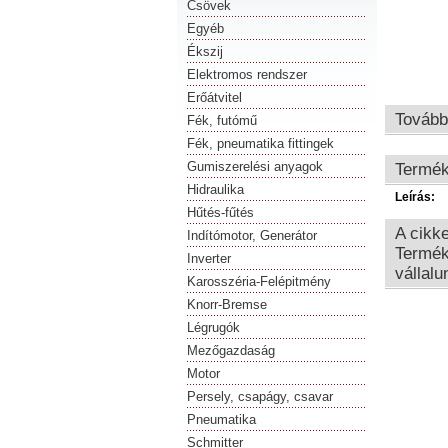
Csövek
Egyéb
Ékszij
Elektromos rendszer
Erőátvitel
Tovább
Fék, futómű
Fék, pneumatika fittingek
Gumiszerelési anyagok
Termék
Hidraulika
Leírás:
Hűtés-fűtés
A cikk
Indítómotor, Generátor
Termék
Inverter
vállalu
Karosszéria-Felépitmény
Knorr-Bremse
Légrugók
Mezőgazdaság
Motor
Persely, csapágy, csavar
Pneumatika
Schmitter