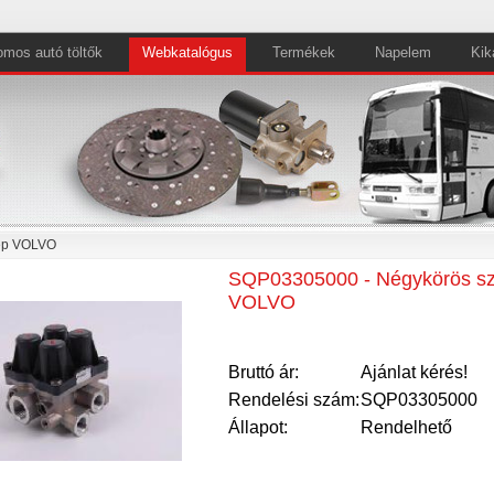
omos autó töltők
Webkatalógus
Termékek
Napelem
Kik
ep VOLVO
SQP03305000 - Négykörös sz
VOLVO
Bruttó ár:
Ajánlat kérés!
Rendelési szám:
SQP03305000
Állapot:
Rendelhető