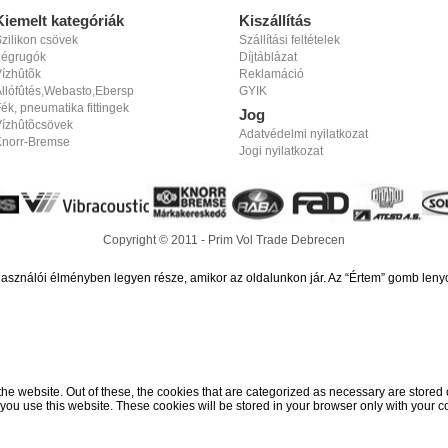
Kiemelt kategóriák
Kiszállítás
zilikon csövek
Szállítási feltételek
Légrugók
Díjtáblázat
ízhûtõk
Reklamáció
llófûtés,Webasto,Ebersp
GYIK
ék, pneumatika fittingek
Jog
Vízhûtõcsövek
Adatvédelmi nyilatkozat
Knorr-Bremse
Jogi nyilatkozat
Copyright © 2011 - Prim Vol Trade Debrecen
használói élményben legyen része, amikor az oldalunkon jár. Az “Értem” gomb leny
 website. Out of these, the cookies that are categorized as necessary are stored on
ou use this website. These cookies will be stored in your browser only with your co