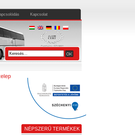
apcsolódás
Kapcsolat
elep
NÉPSZERŰ TERMÉKEK