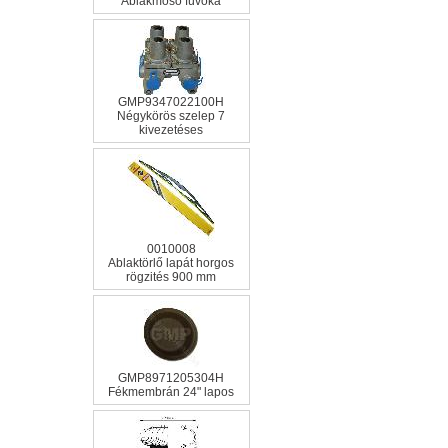
Ablakmosó fúvóka
GMP9347022100H
Négykörös szelep 7
kivezetéses
0010008
Ablaktörlő lapát horgos
rögzités 900 mm
GMP8971205304H
Fékmembrán 24" lapos