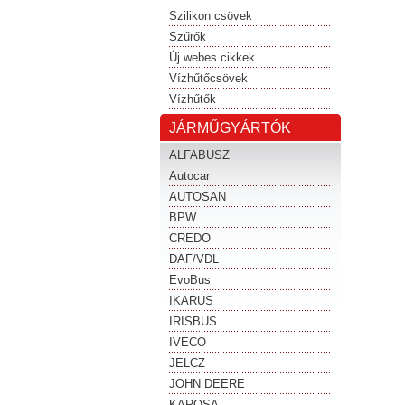
Szilikon csövek
Szűrők
Új webes cikkek
Vízhűtőcsövek
Vízhűtők
JÁRMŰGYÁRTÓK
ALFABUSZ
Autocar
AUTOSAN
BPW
CREDO
DAF/VDL
EvoBus
IKARUS
IRISBUS
IVECO
JELCZ
JOHN DEERE
KAROSA