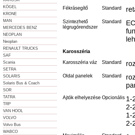
KÖGEL
Fékrásegítő
Standard
re
KRONE
MAN
Szintezhető
Standard
EC
légrugórendszer
MERCEDES BENZ
fun
NEOPLAN
le
Neoplan
RENAULT TRUCKS
Karosszéria
SAF
Karosszéria váz
Standard
ro
Scania
SETRA
Oldal panelek
Standard
ro
SOLARIS
Solaris Bus & Coach
pa
SOR
TATRA
Ajtók elhelyezése
Opcionális
1-
TRP
2-
VAN HOOL
1-
VOLVO
2-
Volvo Bus
WABCO