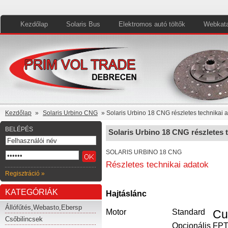
Kezdőlap
Solaris Bus
Elektromos autó töltők
Webkata
Kezdőlap
»
Solaris Urbino CNG
» Solaris Urbino 18 CNG részletes technikai 
BELÉPÉS
Solaris Urbino 18 CNG részletes 
SOLARIS URBINO 18 CNG
Részletes technikai adatok
Regisztráció »
KATEGÓRIÁK
Hajtáslánc
Állófűtés,Webasto,Ebersp
Motor
Standard
Cu
Csőbilincsek
Opcionális
FPT