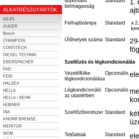
Maximális
Standard
1. 
belmagasság
aj
ALKATRÉSZGYÁRTÓK
AS-PL
Felhajtórámpa
Standard
a 2
AUGER
ker
Bosch
Űlőhelyek száma
Standard
29
CHAMPION
CONTITECH
fö
DIESEL TECHNIK
Szellőzés és légkondicionálás
EBERSPACHER
FAD
Vezetőfülke
Opcionális
el
FEBI
légkondicionálása
HALDEX
Légkondicionáló
Opcionális
me
HELLA
az utastérben
HELLA / BEHR
ko
HÜBNER
INA
Szellőzőrendszer
Standard
ké
KNORR BREMSE
üz
MERITOR
MOM
Tetőablak
Standard
el