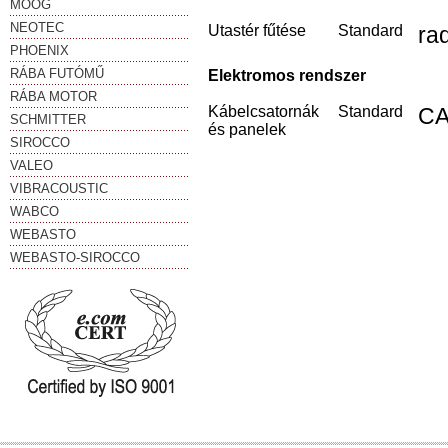
MOOG
NEOTEC
Utastér fűtése
Standard
ra
PHOENIX
RÁBA FUTÓMŰ
Elektromos rendszer
RÁBA MOTOR
Kábelcsatornák
Standard
CA
SCHMITTER
és panelek
SIROCCO
VALEO
VIBRACOUSTIC
WABCO
WEBASTO
WEBASTO-SIROCCO