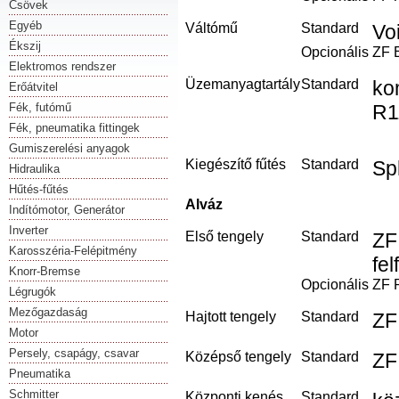
Csövek
Egyéb
Váltómű
Standard
Vo
Ékszij
Opcionális
ZF E
Elektromos rendszer
Üzemanyagtartály
Standard
ko
Erőátvitel
Fék, futómű
R1
Fék, pneumatika fittingek
Gumiszerelési anyagok
Kiegészítő fűtés
Standard
Sp
Hidraulika
Hűtés-fűtés
Alváz
Indítómotor, Generátor
Inverter
Első tengely
Standard
ZF
Karosszéria-Felépitmény
fe
Knorr-Bremse
Opcionális
ZF 
Légrugók
Mezőgazdaság
Hajtott tengely
Standard
ZF
Motor
Persely, csapágy, csavar
Középső tengely
Standard
ZF
Pneumatika
Schmitter
Központi kenés
Standard