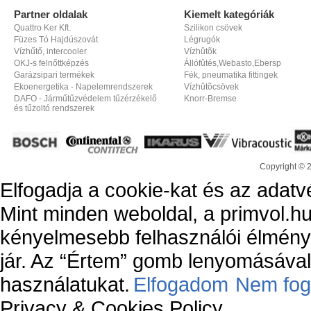
Partner oldalak
Kiemelt kategóriák
Quattro Ker Kft.
Szilikon csövek
Füzes Tó Hajdúszovát
Légrugók
Vízhűtő, intercooler
Vízhûtõk
OKJ-s felnőttképzés
Állófûtés,Webasto,Ebersp
Garázsipari termékek
Fék, pneumatika fittingek
Ekoenergetika - Napelemrendszerek
Vízhûtõcsövek
DAFO - Járműtűzvédelem tűzérzékelő
Knorr-Bremse
és tűzoltó rendszerek
Copyright © 
Elfogadja a cookie-kat és az adatv
Mint minden weboldal, a primvol.hu
kényelmesebb felhasználói élmény
jár. Az “Értem” gomb lenyomásával 
használatukat.
Elfogadom
Nem fog
Privacy & Cookies Policy