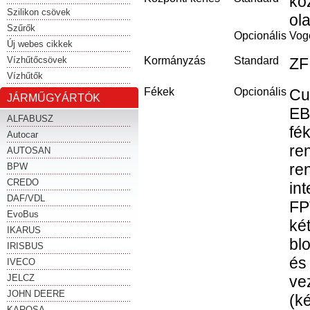
kö
Szilikon csövek
ola
Szűrők
Opcionális
Voge
Új webes cikkek
Vízhűtőcsövek
Kormányzás
Standard
ZF
Vízhűtők
Fékek
Opcionális
Cu
JÁRMŰGYÁRTÓK
EB
ALFABUSZ
fé
Autocar
re
AUTOSAN
re
BPW
CREDO
int
DAF/VDL
FP
EvoBus
ké
IKARUS
bl
IRISBUS
és
IVECO
JELCZ
ve
JOHN DEERE
(ké
KAROSA