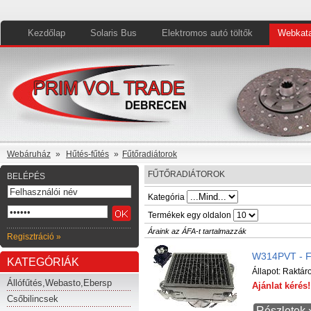
Kezdőlap
Solaris Bus
Elektromos autó töltők
Webkata
Webáruház
»
Hűtés-fűtés
»
Fűtőradiátorok
FŰTŐRADIÁTOROK
BELÉPÉS
Kategória
Termékek egy oldalon
Áraink az ÁFA-t tartalmazzák
Regisztráció »
W314PVT - F
KATEGÓRIÁK
Állapot:
Raktár
Állófűtés,Webasto,Ebersp
Ajánlat kéré
Csőbilincsek
Részletek 