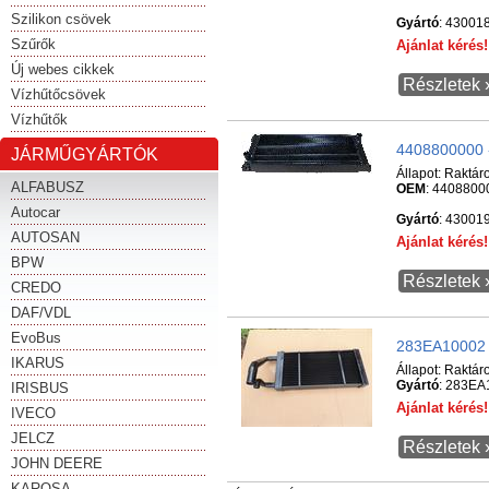
Szilikon csövek
Gyártó
: 43001
Szűrők
Ajánlat kéré
Új webes cikkek
Részletek 
Vízhűtőcsövek
Vízhűtők
4408800000 -
JÁRMŰGYÁRTÓK
Állapot:
Raktár
ALFABUSZ
OEM
: 4408800
Autocar
Gyártó
: 43001
AUTOSAN
Ajánlat kéré
BPW
Részletek 
CREDO
DAF/VDL
EvoBus
283EA10002 -
IKARUS
Állapot:
Raktár
Gyártó
: 283EA
IRISBUS
Ajánlat kéré
IVECO
JELCZ
Részletek 
JOHN DEERE
KAROSA