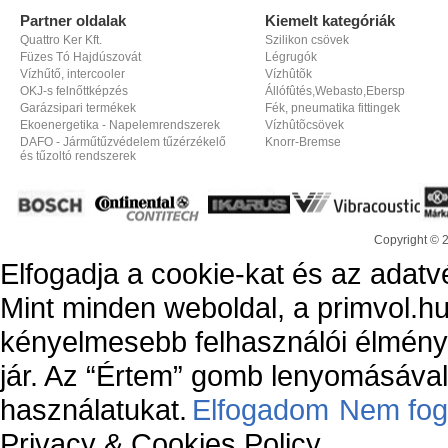
Partner oldalak
Kiemelt kategóriák
Quattro Ker Kft.
Szilikon csövek
Füzes Tó Hajdúszovát
Légrugók
Vízhűtő, intercooler
Vízhûtõk
OKJ-s felnőttképzés
Állófûtés,Webasto,Ebersp
Garázsipari termékek
Fék, pneumatika fittingek
Ekoenergetika - Napelemrendszerek
Vízhûtõcsövek
DAFO - Járműtűzvédelem tűzérzékelő
Knorr-Bremse
és tűzoltó rendszerek
Copyright © 
Elfogadja a cookie-kat és az adatv
Mint minden weboldal, a primvol.hu
kényelmesebb felhasználói élmény
jár. Az “Értem” gomb lenyomásával 
használatukat.
Elfogadom
Nem fog
Privacy & Cookies Policy