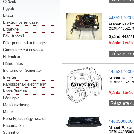
Csövek
Egyéb
Ékszij
44352170002
Elektromos rendszer
Állapot:
Raktár
OEM
: 4435217
Erőátvitel
Fék, futómű
Gyártó
: 44352
Fék, pneumatika fittingek
Ajánlat kéré
Gumiszerelési anyagok
Részletek 
Hidraulika
Hűtés-fűtés
Indítómotor, Generátor
443521700029
Inverter
Állapot:
Rendel
OEM
: 4435217
Karosszéria-Felépitmény
Knorr-Bremse
Ajánlat kéré
Légrugók
Részletek 
Mezőgazdaság
Motor
Persely, csapágy, csavar
4408500000 -
Pneumatika
Állapot:
Raktár
OEM
: 4408500
Schmitter