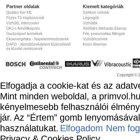
Partner oldalak
Kiemelt kategóriák
Quattro Ker Kft.
Szilikon csövek
Füzes Tó Hajdúszovát
Légrugók
Vízhűtő, intercooler
Vízhûtõk
OKJ-s felnőttképzés
Állófûtés,Webasto,Ebersp
Garázsipari termékek
Fék, pneumatika fittingek
Ekoenergetika - Napelemrendszerek
Vízhûtõcsövek
DAFO - Járműtűzvédelem tűzérzékelő
Knorr-Bremse
és tűzoltó rendszerek
Copyright © 
Elfogadja a cookie-kat és az adatv
Mint minden weboldal, a primvol.hu
kényelmesebb felhasználói élmény
jár. Az “Értem” gomb lenyomásával 
használatukat.
Elfogadom
Nem fog
Privacy & Cookies Policy