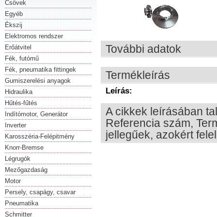
Csövek
Egyéb
Ékszij
Elektromos rendszer
További adatok
Erőátvitel
Fék, futómű
Fék, pneumatika fittingek
Termékleírás
Gumiszerelési anyagok
Leírás:
Hidraulika
Hűtés-fűtés
A cikkek leírásában ta
Indítómotor, Generátor
Referencia szám, Term
Inverter
jellegűek, azokért fel
Karosszéria-Felépitmény
Knorr-Bremse
Légrugók
Mezőgazdaság
Motor
Persely, csapágy, csavar
Pneumatika
Schmitter