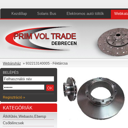
Kezdőlap
Solaris Bus
Elektromos autó töltők
Webkata
Webáruház
» 932213140005 - Féktárcsa
BELÉPÉS
Regisztráció »
KATEGÓRIÁK
Állófűtés,Webasto,Ebersp
Csőbilincsek