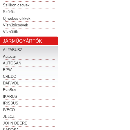
Szilikon csövek
Szűrők
Új webes cikkek
Vízhűtőcsövek
Vízhűtők
JÁRMŰGYÁRTÓK
ALFABUSZ
Autocar
AUTOSAN
BPW
CREDO
DAF/VDL
EvoBus
IKARUS
IRISBUS
IVECO
JELCZ
JOHN DEERE
KAROSA