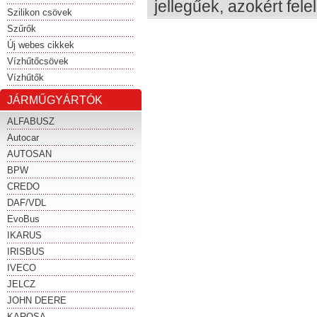
jellegűek, azokért fel
Szilikon csövek
Szűrők
Új webes cikkek
Vízhűtőcsövek
Vízhűtők
JÁRMŰGYÁRTÓK
ALFABUSZ
Autocar
AUTOSAN
BPW
CREDO
DAF/VDL
EvoBus
IKARUS
IRISBUS
IVECO
JELCZ
JOHN DEERE
KAROSA