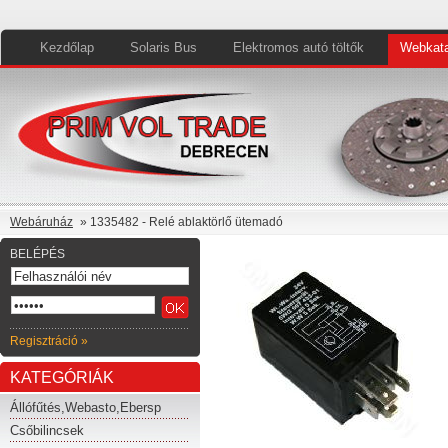
Kezdőlap
Solaris Bus
Elektromos autó töltők
Webkata
Webáruház
» 1335482 - Relé ablaktörlő ütemadó
BELÉPÉS
Regisztráció »
KATEGÓRIÁK
Állófűtés,Webasto,Ebersp
Csőbilincsek