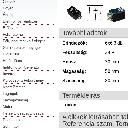
Csövek
Egyéb
Ékszij
Elektromos rendszer
Erőátvitel
További adatok
Fék, futómű
Fék, pneumatika fittingek
Érintkezõk:
6x6.3 db
Gumiszerelési anyagok
Feszültség:
24 V
Hidraulika
Hűtés-fűtés
Hossz:
30 mm
Indítómotor, Generátor
Magasság:
50 mm
Inverter
Karosszéria-Felépitmény
Szélesség:
30 mm
Knorr-Bremse
Légrugók
Termékleírás
Mezőgazdaság
Leírás:
Motor
Persely, csapágy, csavar
A cikkek leírásában ta
Pneumatika
Referencia szám, Term
Schmitter