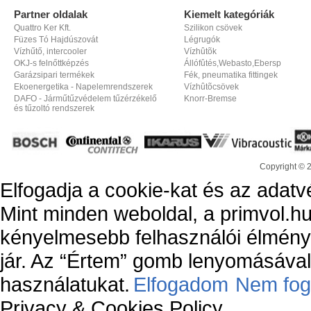
Partner oldalak
Kiemelt kategóriák
Quattro Ker Kft.
Szilikon csövek
Füzes Tó Hajdúszovát
Légrugók
Vízhűtő, intercooler
Vízhûtõk
OKJ-s felnőttképzés
Állófûtés,Webasto,Ebersp
Garázsipari termékek
Fék, pneumatika fittingek
Ekoenergetika - Napelemrendszerek
Vízhûtõcsövek
DAFO - Járműtűzvédelem tűzérzékelő
Knorr-Bremse
és tűzoltó rendszerek
Copyright © 
Elfogadja a cookie-kat és az adatv
Mint minden weboldal, a primvol.hu
kényelmesebb felhasználói élmény
jár. Az “Értem” gomb lenyomásával 
használatukat.
Elfogadom
Nem fog
Privacy & Cookies Policy