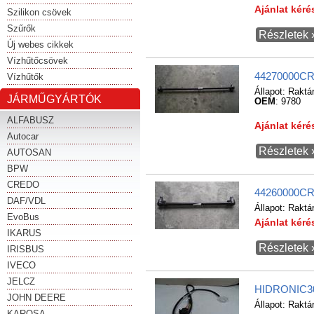
Ajánlat kér
Szilikon csövek
Szűrők
Részletek 
Új webes cikkek
Vízhűtőcsövek
44270000CR1
Vízhűtők
Állapot:
Raktá
JÁRMŰGYÁRTÓK
OEM
: 9780
ALFABUSZ
Ajánlat kér
Autocar
Részletek 
AUTOSAN
BPW
CREDO
44260000CR7
DAF/VDL
Állapot:
Raktá
EvoBus
Ajánlat kér
IKARUS
Részletek 
IRISBUS
IVECO
JELCZ
HIDRONIC30
JOHN DEERE
Állapot:
Raktá
KAROSA